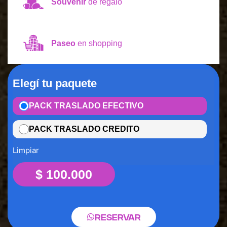
Souvenir
de regalo
Paseo
en shopping
Elegí tu paquete
PACK TRASLADO EFECTIVO
PACK TRASLADO CREDITO
Limpiar
$
100.000
Reservar