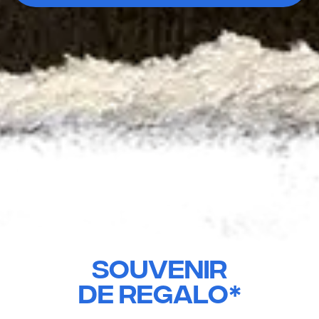
Todos los
traslados
inlcuyen un
souvenir
de REGALO*