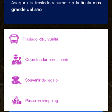
Asegurá tu traslado y sumate a
la fiesta más
grande del año.
Traslado
ida
y
vuelta
Coordinador
permanente
Souvenir
de regalo
Paseo
en shopping