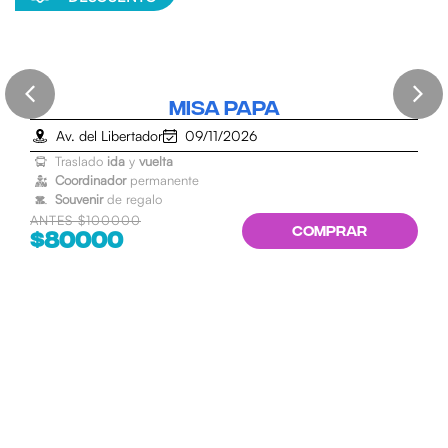
MISA PAPA
Av. del Libertador
09/11/2026
Traslado
ida
y
vuelta
Coordinador
permanente
Souvenir
de regalo
NTES $100000
COMPRAR
$80000
DE
$