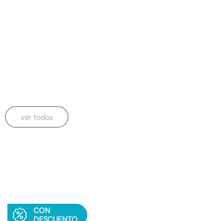
se entregará un souvenir por pasajero.
proximos shows
ver todos
CON
DESCUENTO