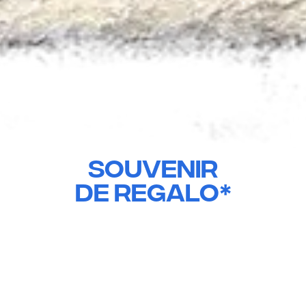
Todos los
traslados
inlcuyen un
souvenir
de REGALO*
Gorra
Remera
Llavero
Bufanda
*El souvenir está sujeto a criterio de la agencia en cada viaje y que